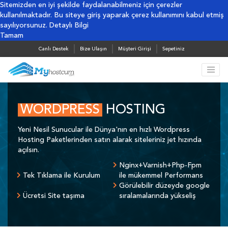
Sitemizden en iyi şekilde faydalanabilmeniz için çerezler
kullanılmaktadır. Bu siteye giriş yaparak çerez kullanımını kabul etmiş
sayılıyorsunuz.
Detaylı Bilgi
Tamam
Canlı Destek
Bize Ulaşın
Müşteri Girişi
Sepetiniz
WORDPRESS
HOSTING
Yeni Nesil Sunucular ile Dünya'nın en hızlı Wordpress
Hosting Paketlerinden satın alarak siteleriniz jet hızında
açılsın.
Nginx+Varnish+Php-Fpm
Tek Tıklama ile Kurulum
ile mükemmel Performans
Görülebilir düzeyde google
Ücretsi Site taşıma
sıralamalarında yükseliş