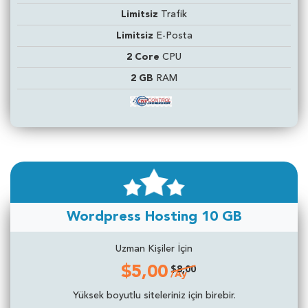
Limitsiz
Trafik
Limitsiz
E-Posta
2 Core
CPU
2 GB
RAM
Wordpress Hosting 10 GB
Uzman Kişiler İçin
$5,00
$8,00
/Ay
Yüksek boyutlu siteleriniz için birebir.