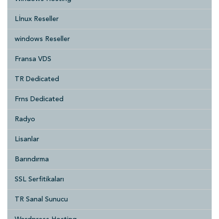
Lİnux Reseller
windows Reseller
Fransa VDS
TR Dedicated
Frns Dedicated
Radyo
Lisanlar
Barındırma
SSL Serfitikaları
TR Sanal Sunucu